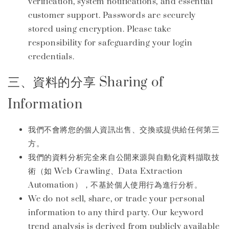
verification, system notifications, and essential
customer support. Passwords are securely
stored using encryption. Please take
responsibility for safeguarding your login
credentials.
三、資料的分享 Sharing of
Information
我們不會將您的個人資訊出售、交換或提供給任何第三
方。
我們的資料分析完全來自公開來源與自動化資料擷取技
術（如 Web Crawling、Data Extraction
Automation），不基於個人使用行為進行分析。
We do not sell, share, or trade your personal
information to any third party. Our keyword
trend analysis is derived from publicly available