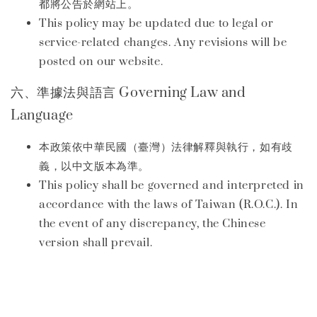
都將公告於網站上。
This policy may be updated due to legal or
service-related changes. Any revisions will be
posted on our website.
六、準據法與語言 Governing Law and
Language
本政策依中華民國（臺灣）法律解釋與執行，如有歧
義，以中文版本為準。
This policy shall be governed and interpreted in
accordance with the laws of Taiwan (R.O.C.). In
the event of any discrepancy, the Chinese
version shall prevail.