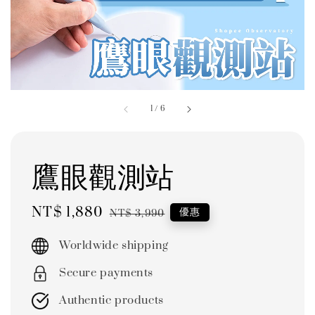
1
/
6
鷹眼觀測站
Sale
NT$ 1,880
Regular
優惠
NT$ 3,990
price
price
Worldwide shipping
Secure payments
Authentic products